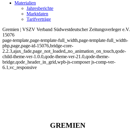
Materialien
Jahresberichte
Marktdaten
Tarifverträge
Gremien | VSZV Verband Südwestdeutscher Zeitungsverleger e.V.
15076
page-template,page-template-full_width,page-template-full_width-
php,page,page-id-15076,bridge-core-
2.2.3,ajax_fade,page_not_loaded,,no_animation_on_touch,qode-
child-theme-ver-1.0.0,qode-theme-ver-21.0,qode-theme-
bridge,qode_header_in_grid,wpb-js-composer js-comp-ver-
6.1,vc_responsive
GREMIEN