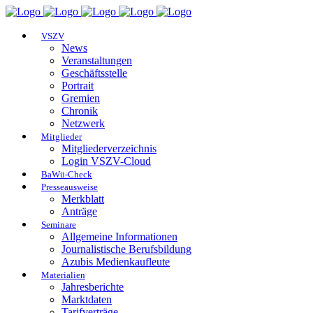
VSZV
News
Veranstaltungen
Geschäftsstelle
Portrait
Gremien
Chronik
Netzwerk
Mitglieder
Mitgliederverzeichnis
Login VSZV-Cloud
BaWü-Check
Presseausweise
Merkblatt
Anträge
Seminare
Allgemeine Informationen
Journalistische Berufsbildung
Azubis Medienkaufleute
Materialien
Jahresberichte
Marktdaten
Tarifverträge