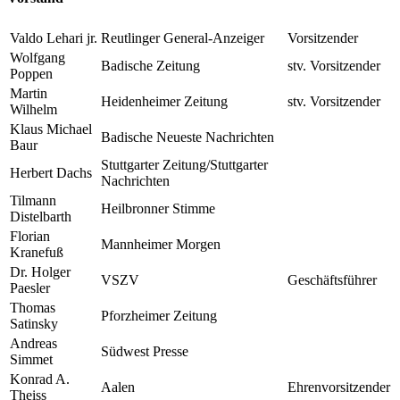
Valdo Lehari jr.
Reutlinger General-Anzeiger
Vorsitzender
Wolfgang
Badische Zeitung
stv. Vorsitzender
Poppen
Martin
Heidenheimer Zeitung
stv. Vorsitzender
Wilhelm
Klaus Michael
Badische Neueste Nachrichten
Baur
Stuttgarter Zeitung/Stuttgarter
Herbert Dachs
Nachrichten
Tilmann
Heilbronner Stimme
Distelbarth
Florian
Mannheimer Morgen
Kranefuß
Dr. Holger
VSZV
Geschäftsführer
Paesler
Thomas
Pforzheimer Zeitung
Satinsky
Andreas
Südwest Presse
Simmet
Konrad A.
Aalen
Ehrenvorsitzender
Theiss