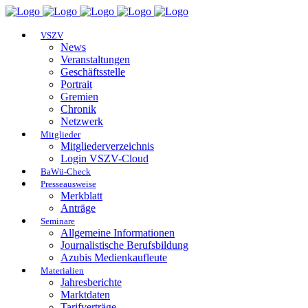
VSZV
News
Veranstaltungen
Geschäftsstelle
Portrait
Gremien
Chronik
Netzwerk
Mitglieder
Mitgliederverzeichnis
Login VSZV-Cloud
BaWü-Check
Presseausweise
Merkblatt
Anträge
Seminare
Allgemeine Informationen
Journalistische Berufsbildung
Azubis Medienkaufleute
Materialien
Jahresberichte
Marktdaten
Tarifverträge