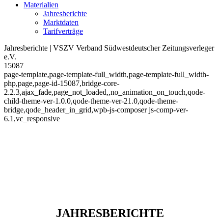
Materialien
Jahresberichte
Marktdaten
Tarifverträge
Jahresberichte | VSZV Verband Südwestdeutscher Zeitungsverleger
e.V.
15087
page-template,page-template-full_width,page-template-full_width-
php,page,page-id-15087,bridge-core-
2.2.3,ajax_fade,page_not_loaded,,no_animation_on_touch,qode-
child-theme-ver-1.0.0,qode-theme-ver-21.0,qode-theme-
bridge,qode_header_in_grid,wpb-js-composer js-comp-ver-
6.1,vc_responsive
JAHRESBERICHTE