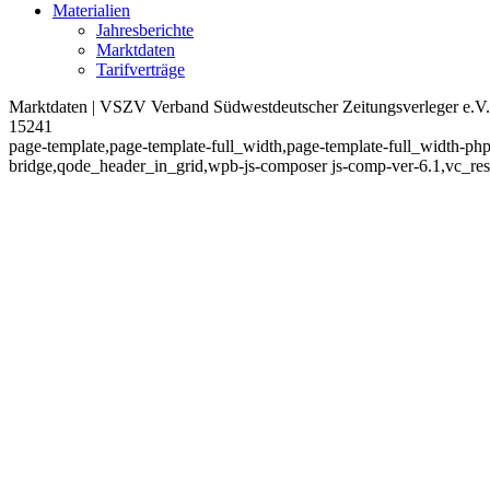
Materialien
Jahresberichte
Marktdaten
Tarifverträge
Marktdaten | VSZV Verband Südwestdeutscher Zeitungsverleger e.V.
15241
page-template,page-template-full_width,page-template-full_width-ph
bridge,qode_header_in_grid,wpb-js-composer js-comp-ver-6.1,vc_re