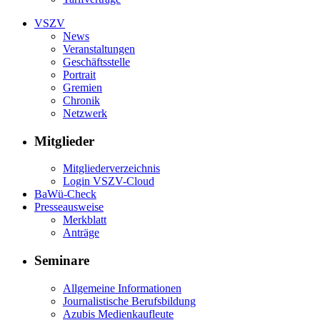
VSZV
News
Veranstaltungen
Geschäftsstelle
Portrait
Gremien
Chronik
Netzwerk
Mitglieder
Mitgliederverzeichnis
Login VSZV-Cloud
BaWü-Check
Presseausweise
Merkblatt
Anträge
Seminare
Allgemeine Informationen
Journalistische Berufsbildung
Azubis Medienkaufleute