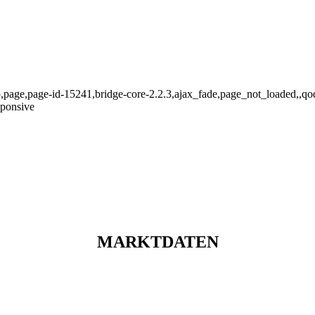
p,page,page-id-15241,bridge-core-2.2.3,ajax_fade,page_not_loaded,,q
sponsive
MARKTDATEN