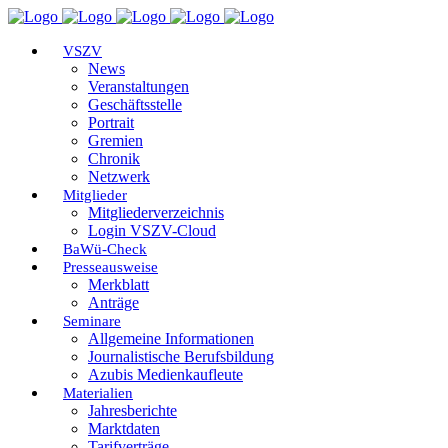
VSZV
News
Veranstaltungen
Geschäftsstelle
Portrait
Gremien
Chronik
Netzwerk
Mitglieder
Mitgliederverzeichnis
Login VSZV-Cloud
BaWü-Check
Presseausweise
Merkblatt
Anträge
Seminare
Allgemeine Informationen
Journalistische Berufsbildung
Azubis Medienkaufleute
Materialien
Jahresberichte
Marktdaten
Tarifverträge