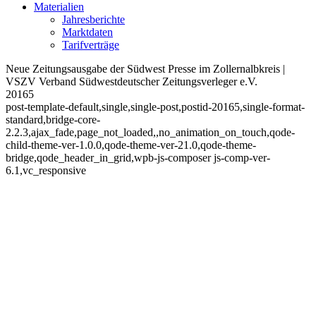
Materialien
Jahresberichte
Marktdaten
Tarifverträge
Neue Zeitungsausgabe der Südwest Presse im Zollernalbkreis |
VSZV Verband Südwestdeutscher Zeitungsverleger e.V.
20165
post-template-default,single,single-post,postid-20165,single-format-
standard,bridge-core-
2.2.3,ajax_fade,page_not_loaded,,no_animation_on_touch,qode-
child-theme-ver-1.0.0,qode-theme-ver-21.0,qode-theme-
bridge,qode_header_in_grid,wpb-js-composer js-comp-ver-
6.1,vc_responsive