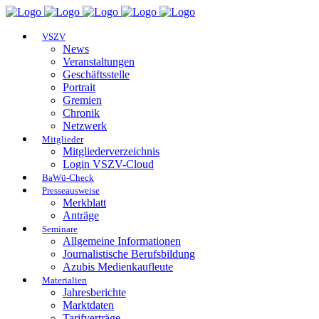
VSZV
News
Veranstaltungen
Geschäftsstelle
Portrait
Gremien
Chronik
Netzwerk
Mitglieder
Mitgliederverzeichnis
Login VSZV-Cloud
BaWü-Check
Presseausweise
Merkblatt
Anträge
Seminare
Allgemeine Informationen
Journalistische Berufsbildung
Azubis Medienkaufleute
Materialien
Jahresberichte
Marktdaten
Tarifverträge