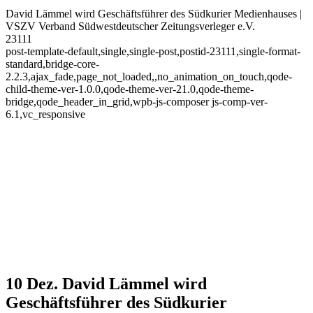
David Lämmel wird Geschäftsführer des Südkurier Medienhauses |
VSZV Verband Südwestdeutscher Zeitungsverleger e.V.
23111
post-template-default,single,single-post,postid-23111,single-format-
standard,bridge-core-
2.2.3,ajax_fade,page_not_loaded,,no_animation_on_touch,qode-
child-theme-ver-1.0.0,qode-theme-ver-21.0,qode-theme-
bridge,qode_header_in_grid,wpb-js-composer js-comp-ver-
6.1,vc_responsive
10 Dez.
David Lämmel wird
Geschäftsführer des Südkurier