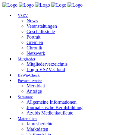
VSZV
News
Veranstaltungen
Geschäftsstelle
Portrait
Gremien
Chronik
Netzwerk
Mitglieder
Mitgliederverzeichnis
Login VSZV-Cloud
BaWü-Check
Presseausweise
Merkblatt
Anträge
Seminare
Allgemeine Informationen
Journalistische Berufsbildung
Azubis Medienkaufleute
Materialien
Jahresberichte
Marktdaten
Tarifverträge