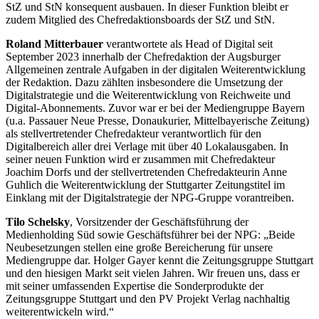
StZ und StN konsequent ausbauen. In dieser Funktion bleibt er
zudem Mitglied des Chefredaktionsboards der StZ und StN.
Roland Mitterbauer
verantwortete als Head of Digital seit
September 2023 innerhalb der Chefredaktion der Augsburger
Allgemeinen zentrale Aufgaben in der digitalen Weiterentwicklung
der Redaktion. Dazu zählten insbesondere die Umsetzung der
Digitalstrategie und die Weiterentwicklung von Reichweite und
Digital-Abonnements. Zuvor war er bei der Mediengruppe Bayern
(u.a. Passauer Neue Presse, Donaukurier, Mittelbayerische Zeitung)
als stellvertretender Chefredakteur verantwortlich für den
Digitalbereich aller drei Verlage mit über 40 Lokalausgaben. In
seiner neuen Funktion wird er zusammen mit Chefredakteur
Joachim Dorfs und der stellvertretenden Chefredakteurin Anne
Guhlich die Weiterentwicklung der Stuttgarter Zeitungstitel im
Einklang mit der Digitalstrategie der NPG-Gruppe vorantreiben.
Tilo Schelsky
, Vorsitzender der Geschäftsführung der
Medienholding Süd sowie Geschäftsführer bei der NPG: „Beide
Neubesetzungen stellen eine große Bereicherung für unsere
Mediengruppe dar. Holger Gayer kennt die Zeitungsgruppe Stuttgart
und den hiesigen Markt seit vielen Jahren. Wir freuen uns, dass er
mit seiner umfassenden Expertise die Sonderprodukte der
Zeitungsgruppe Stuttgart und den PV Projekt Verlag nachhaltig
weiterentwickeln wird.“