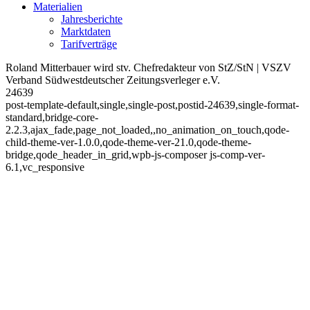
Materialien
Jahresberichte
Marktdaten
Tarifverträge
Roland Mitterbauer wird stv. Chefredakteur von StZ/StN | VSZV
Verband Südwestdeutscher Zeitungsverleger e.V.
24639
post-template-default,single,single-post,postid-24639,single-format-
standard,bridge-core-
2.2.3,ajax_fade,page_not_loaded,,no_animation_on_touch,qode-
child-theme-ver-1.0.0,qode-theme-ver-21.0,qode-theme-
bridge,qode_header_in_grid,wpb-js-composer js-comp-ver-
6.1,vc_responsive