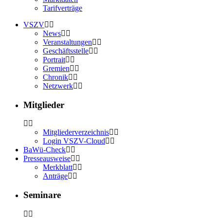
Tarifverträge
VSZV
News
Veranstaltungen
Geschäftsstelle
Portrait
Gremien
Chronik
Netzwerk
Mitglieder
Mitgliederverzeichnis
Login VSZV-Cloud
BaWü-Check
Presseausweise
Merkblatt
Anträge
Seminare