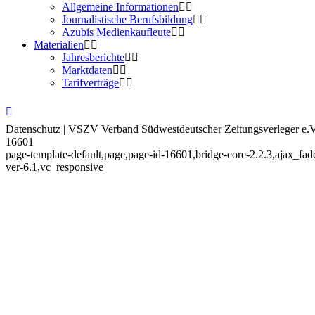
Allgemeine Informationen
Journalistische Berufsbildung
Azubis Medienkaufleute
Materialien
Jahresberichte
Marktdaten
Tarifverträge
Datenschutz | VSZV Verband Südwestdeutscher Zeitungsverleger e.V
16601
page-template-default,page,page-id-16601,bridge-core-2.2.3,ajax_f
ver-6.1,vc_responsive