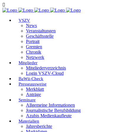
VSZV
News
Veranstaltungen
Geschäftsstelle
Portrait
Gremien
Chronik
Netzwerk
Mitglieder
Mitgliederverzeichnis
Login VSZV-Cloud
BaWü-Check
Presseausweise
Merkblatt
Anträge
Seminare
Allgemeine Informationen
Journalistische Berufsbildung
Azubis Medienkaufleute
Materialien
Jahresberichte
Marktdaten