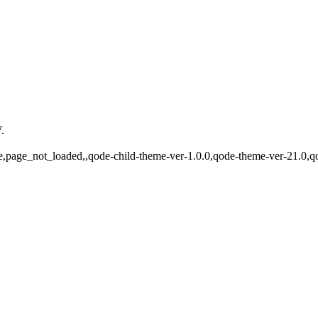
.
ade,page_not_loaded,,qode-child-theme-ver-1.0.0,qode-theme-ver-21.0