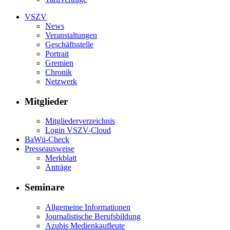
VSZV
News
Veranstaltungen
Geschäftsstelle
Portrait
Gremien
Chronik
Netzwerk
Mitglieder
Mitgliederverzeichnis
Login VSZV-Cloud
BaWü-Check
Presseausweise
Merkblatt
Anträge
Seminare
Allgemeine Informationen
Journalistische Berufsbildung
Azubis Medienkaufleute