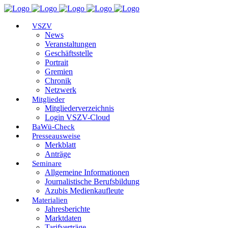
VSZV
News
Veranstaltungen
Geschäftsstelle
Portrait
Gremien
Chronik
Netzwerk
Mitglieder
Mitgliederverzeichnis
Login VSZV-Cloud
BaWü-Check
Presseausweise
Merkblatt
Anträge
Seminare
Allgemeine Informationen
Journalistische Berufsbildung
Azubis Medienkaufleute
Materialien
Jahresberichte
Marktdaten
Tarifverträge