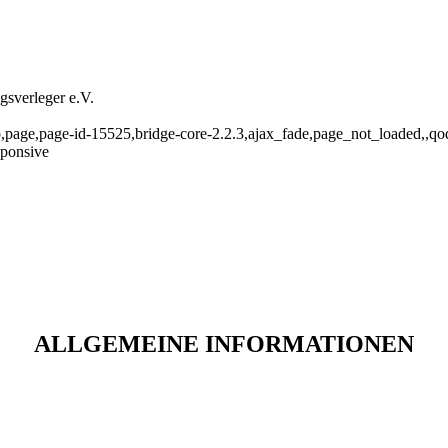
sverleger e.V.
p,page,page-id-15525,bridge-core-2.2.3,ajax_fade,page_not_loaded,,q
sponsive
ALLGEMEINE INFORMATIONEN