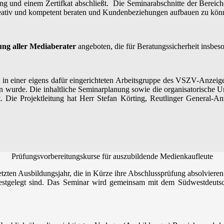
ung und einem Zertifkat abschließt. Die Seminarabschnitte der Berei
kreativ und kompetent beraten und Kundenbeziehungen aufbauen zu kön
rung aller Mediaberater
angeboten, die für Beratungssicherheit insbes
in einer eigens dafür eingerichteten Arbeitsgruppe des VSZV-Anzeigen
 wurde. Die inhaltliche Seminarplanung sowie die organisatorische 
t. Die Projektleitung hat Herr Stefan Körting, Reutlinger General-
Prüfungsvorbereitungskurse für auszubildende Medienkaufleute
etzten Ausbildungsjahr, die in Kürze ihre Abschlussprüfung absolvieren.
 festgelegt sind. Das Seminar wird gemeinsam mit dem Südwestdeuts