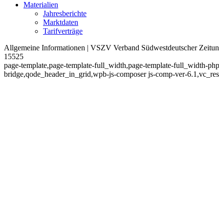
Materialien
Jahresberichte
Marktdaten
Tarifverträge
Allgemeine Informationen | VSZV Verband Südwestdeutscher Zeitung
15525
page-template,page-template-full_width,page-template-full_width-ph
bridge,qode_header_in_grid,wpb-js-composer js-comp-ver-6.1,vc_re