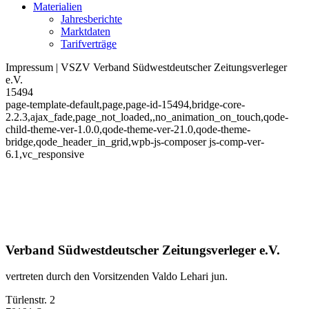
Materialien
Jahresberichte
Marktdaten
Tarifverträge
Impressum | VSZV Verband Südwestdeutscher Zeitungsverleger
e.V.
15494
page-template-default,page,page-id-15494,bridge-core-
2.2.3,ajax_fade,page_not_loaded,,no_animation_on_touch,qode-
child-theme-ver-1.0.0,qode-theme-ver-21.0,qode-theme-
bridge,qode_header_in_grid,wpb-js-composer js-comp-ver-
6.1,vc_responsive
Verband Südwestdeutscher Zeitungsverleger e.V.
vertreten durch den Vorsitzenden Valdo Lehari jun.
Türlenstr. 2