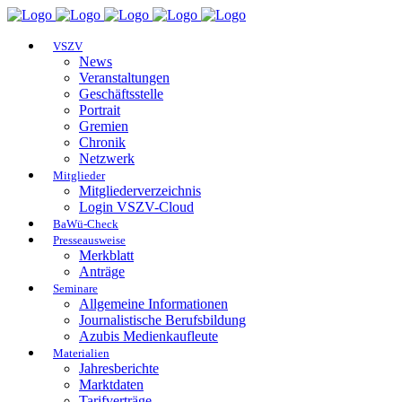
VSZV
News
Veranstaltungen
Geschäftsstelle
Portrait
Gremien
Chronik
Netzwerk
Mitglieder
Mitgliederverzeichnis
Login VSZV-Cloud
BaWü-Check
Presseausweise
Merkblatt
Anträge
Seminare
Allgemeine Informationen
Journalistische Berufsbildung
Azubis Medienkaufleute
Materialien
Jahresberichte
Marktdaten
Tarifverträge