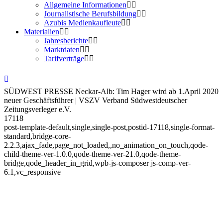
Allgemeine Informationen
Journalistische Berufsbildung
Azubis Medienkaufleute
Materialien
Jahresberichte
Marktdaten
Tarifverträge
SÜDWEST PRESSE Neckar-Alb: Tim Hager wird ab 1.April 2020
neuer Geschäftsführer | VSZV Verband Südwestdeutscher
Zeitungsverleger e.V.
17118
post-template-default,single,single-post,postid-17118,single-format-
standard,bridge-core-
2.2.3,ajax_fade,page_not_loaded,,no_animation_on_touch,qode-
child-theme-ver-1.0.0,qode-theme-ver-21.0,qode-theme-
bridge,qode_header_in_grid,wpb-js-composer js-comp-ver-
6.1,vc_responsive