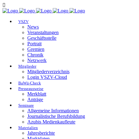
VSZV
News
Veranstaltungen
Geschäftsstelle
Portrait
Gremien
Chronik
Netzwerk
Mitglieder
Mitgliederverzeichnis
Login VSZV-Cloud
BaWü-Check
Presseausweise
Merkblatt
Anträge
Seminare
Allgemeine Informationen
Journalistische Berufsbildung
Azubis Medienkaufleute
Materialien
Jahresberichte
Marktdaten