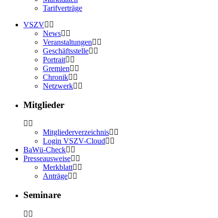
Tarifverträge
VSZV
News
Veranstaltungen
Geschäftsstelle
Portrait
Gremien
Chronik
Netzwerk
Mitglieder
Mitgliederverzeichnis
Login VSZV-Cloud
BaWü-Check
Presseausweise
Merkblatt
Anträge
Seminare