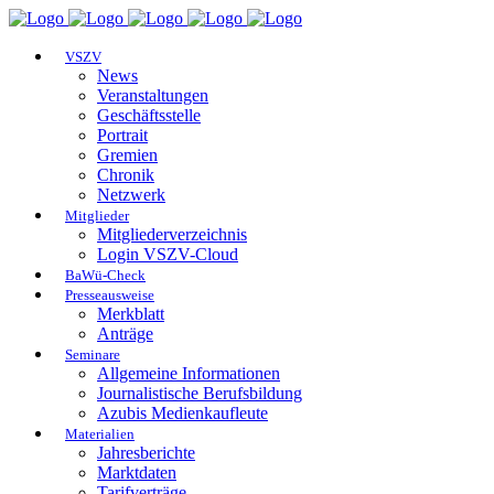
VSZV
News
Veranstaltungen
Geschäftsstelle
Portrait
Gremien
Chronik
Netzwerk
Mitglieder
Mitgliederverzeichnis
Login VSZV-Cloud
BaWü-Check
Presseausweise
Merkblatt
Anträge
Seminare
Allgemeine Informationen
Journalistische Berufsbildung
Azubis Medienkaufleute
Materialien
Jahresberichte
Marktdaten
Tarifverträge