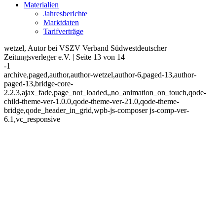
Materialien
Jahresberichte
Marktdaten
Tarifverträge
wetzel, Autor bei VSZV Verband Südwestdeutscher
Zeitungsverleger e.V. | Seite 13 von 14
-1
archive,paged,author,author-wetzel,author-6,paged-13,author-
paged-13,bridge-core-
2.2.3,ajax_fade,page_not_loaded,,no_animation_on_touch,qode-
child-theme-ver-1.0.0,qode-theme-ver-21.0,qode-theme-
bridge,qode_header_in_grid,wpb-js-composer js-comp-ver-
6.1,vc_responsive