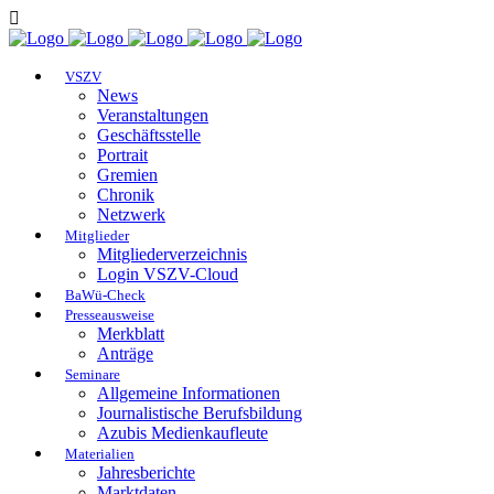
VSZV
News
Veranstaltungen
Geschäftsstelle
Portrait
Gremien
Chronik
Netzwerk
Mitglieder
Mitgliederverzeichnis
Login VSZV-Cloud
BaWü-Check
Presseausweise
Merkblatt
Anträge
Seminare
Allgemeine Informationen
Journalistische Berufsbildung
Azubis Medienkaufleute
Materialien
Jahresberichte
Marktdaten