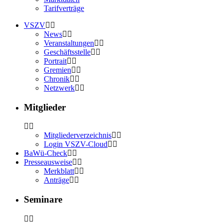
Tarifverträge
VSZV
News
Veranstaltungen
Geschäftsstelle
Portrait
Gremien
Chronik
Netzwerk
Mitglieder
Mitgliederverzeichnis
Login VSZV-Cloud
BaWü-Check
Presseausweise
Merkblatt
Anträge
Seminare