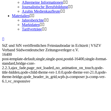
Allgemeine Informationen
Journalistische Berufsbildung
Azubis Medienkaufleute
Materialien
Jahresberichte
Marktdaten
Tarifverträge
StZ und StN veröffentlichen Feinstaubradar in Echtzeit | VSZV
Verband Südwestdeutscher Zeitungsverleger e.V.
16400
post-template-default,single,single-post,postid-16400,single-format-
standard,bridge-core-
2.2.3,ajax_fade,page_not_loaded,,no_animation_on_touch,qode-
title-hidden,qode-child-theme-ver-1.0.0,qode-theme-ver-21.0,qode-
theme-bridge,qode_header_in_grid,wpb-js-composer js-comp-ver-
6.1,vc_responsive