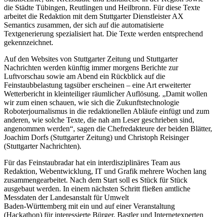
die Städte Tübingen, Reutlingen und Heilbronn. Für diese Texte
arbeitet die Redaktion mit dem Stuttgarter Dienstleister AX
Semantics zusammen, der sich auf die automatisierte
Textgenerierung spezialisiert hat. Die Texte werden entsprechend
gekennzeichnet.
Auf den Websites von Stuttgarter Zeitung und Stuttgarter
Nachrichten werden künftig immer morgens Berichte zur
Luftvorschau sowie am Abend ein Rückblick auf die
Feinstaubbelastung tagsüber erscheinen – eine Art erweiterter
Wetterbericht in kleinteiliger räumlicher Auflösung. „Damit wollen
wir zum einen schauen, wie sich die Zukunftstechnologie
Roboterjournalismus in die redaktionellen Abläufe einfügt und zum
anderen, wie solche Texte, die nah am Leser geschrieben sind,
angenommen werden“, sagen die Chefredakteure der beiden Blätter,
Joachim Dorfs (Stuttgarter Zeitung) und Christoph Reisinger
(Stuttgarter Nachrichten).
Für das Feinstaubradar hat ein interdisziplinäres Team aus
Redaktion, Webentwicklung, IT und Grafik mehrere Wochen lang
zusammengearbeitet. Nach dem Start soll es Stück für Stück
ausgebaut werden. In einem nächsten Schritt fließen amtliche
Messdaten der Landesanstalt für Umwelt
Baden-Württemberg mit ein und auf einer Veranstaltung
(Hackathon) für interessierte Bürger, Bastler und Internetexperten