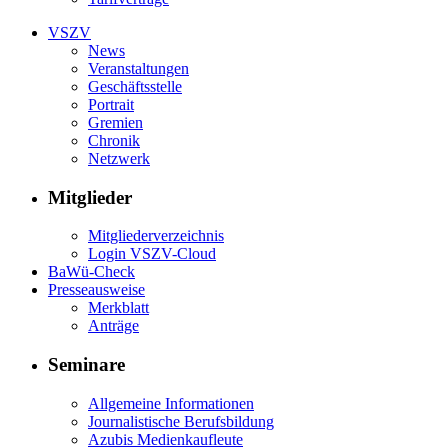
VSZV
News
Veranstaltungen
Geschäftsstelle
Portrait
Gremien
Chronik
Netzwerk
Mitglieder
Mitgliederverzeichnis
Login VSZV-Cloud
BaWü-Check
Presseausweise
Merkblatt
Anträge
Seminare
Allgemeine Informationen
Journalistische Berufsbildung
Azubis Medienkaufleute