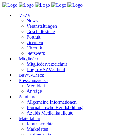
VSZV
News
Veranstaltungen
Geschäftsstelle
Portrait
Gremien
Chronik
Netzwerk
Mitglieder
Mitgliederverzeichnis
Login VSZV-Cloud
BaWü-Check
Presseausweise
Merkblatt
Anträge
Seminare
Allgemeine Informationen
Journalistische Berufsbildung
Azubis Medienkaufleute
Materialien
Jahresberichte
Marktdaten
Tarifverträge