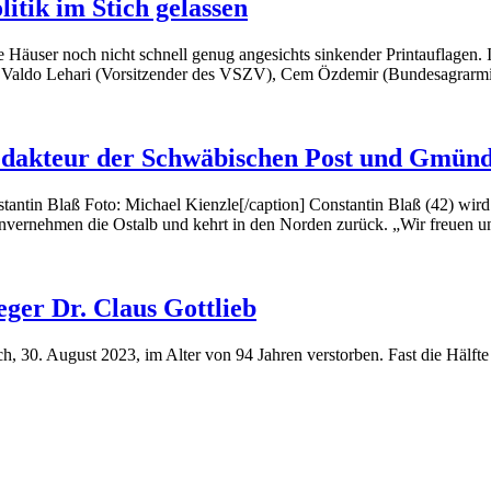
itik im Stich gelassen
e Häuser noch nicht schnell genug angesichts sinkender Printauflagen. I
.: Valdo Lehari (Vorsitzender des VSZV), Cem Özdemir (Bundesagrarmi
edakteur der Schwäbischen Post und Gmünd
tantin Blaß Foto: Michael Kienzle[/caption] Constantin Blaß (42) wi
vernehmen die Ostalb und kehrt in den Norden zurück. „Wir freuen uns
ger Dr. Claus Gottlieb
, 30. August 2023, im Alter von 94 Jahren verstorben. Fast die Hälfte s