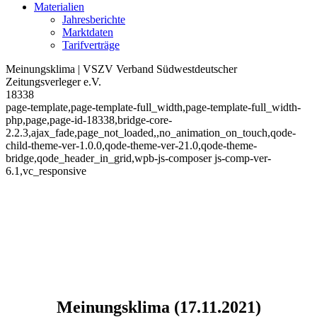
Materialien
Jahresberichte
Marktdaten
Tarifverträge
Meinungsklima | VSZV Verband Südwestdeutscher
Zeitungsverleger e.V.
18338
page-template,page-template-full_width,page-template-full_width-
php,page,page-id-18338,bridge-core-
2.2.3,ajax_fade,page_not_loaded,,no_animation_on_touch,qode-
child-theme-ver-1.0.0,qode-theme-ver-21.0,qode-theme-
bridge,qode_header_in_grid,wpb-js-composer js-comp-ver-
6.1,vc_responsive
Meinungsklima (17.11.2021)