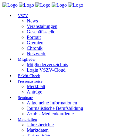
VSZV
News
Veranstaltungen
Geschäftsstelle
Portrait
Gremien
Chronik
Netzwerk
Mitglieder
Mitgliederverzeichnis
Login VSZV-Cloud
BaWü-Check
Presseausweise
Merkblatt
Anträge
Seminare
Allgemeine Informationen
Journalistische Berufsbildung
Azubis Medienkaufleute
Materialien
Jahresberichte
Marktdaten
Tarifverträge