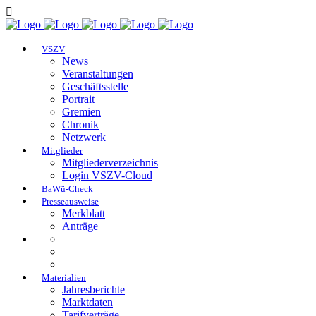
VSZV
News
Veranstaltungen
Geschäftsstelle
Portrait
Gremien
Chronik
Netzwerk
Mitglieder
Mitgliederverzeichnis
Login VSZV-Cloud
BaWü-Check
Presseausweise
Merkblatt
Anträge
Materialien
Jahresberichte
Marktdaten
Tarifverträge