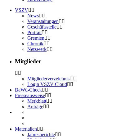
VSZV
News
Veranstaltungen
Geschäftsstelle
Portrait
Gremien
Chronik
Netzwerk
Mitglieder
Mitgliederverzeichnis
Login VSZV-Cloud
BaWü-Check
Presseausweise
Merkblatt
Anträge
Materialien
Jahresberichte