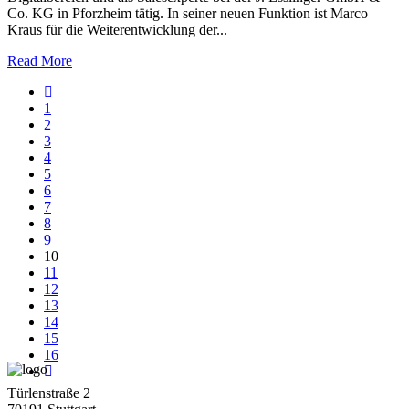
Co. KG in Pforzheim tätig. In seiner neuen Funktion ist Marco
Kraus für die Weiterentwicklung der...
Read More
1
2
3
4
5
6
7
8
9
10
11
12
13
14
15
16
Türlenstraße 2