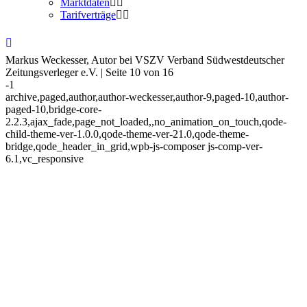
Marktdaten
Tarifverträge
Markus Weckesser, Autor bei VSZV Verband Südwestdeutscher
Zeitungsverleger e.V. | Seite 10 von 16
-1
archive,paged,author,author-weckesser,author-9,paged-10,author-
paged-10,bridge-core-
2.2.3,ajax_fade,page_not_loaded,,no_animation_on_touch,qode-
child-theme-ver-1.0.0,qode-theme-ver-21.0,qode-theme-
bridge,qode_header_in_grid,wpb-js-composer js-comp-ver-
6.1,vc_responsive