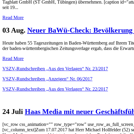
Tagblatt GmbH (ST GmbH, Tübingen) übernehmen. [caption id="attac
seit 19...
Read More
03 Aug.
Neuer BaWü-Check: Bevölkerung u
Heute haben 55 Tageszeitungen in Baden-Württemberg auf Ihrem Titel
der baden-württembergischen Zeitungsverlage ergab, dass die Erwartu
Read More
VSZV-Rundschreiben „Aus den Verlagen“ Nr. 23/2017
VSZV-Rundschreiben „Anzeigen“ Nr. 06/2017
VSZV-Rundschreiben „Aus den Verlagen“ Nr. 22/2017
24 Juli
Haas Media mit neuer Geschäftsfü
[vc_row css_animation="" row_type="row" use_row_as_full_screen_s
[vc_column_text]Zum 17.07.2017 hat Herr Michael Hollfelder (52) s