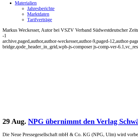
Materialien
Jahresberichte
Marktdaten
Tarifverträge
Markus Weckesser, Autor bei VSZV Verband Südwestdeutscher Zeitung
-1
archive,paged,author,author-weckesser,author-9,paged-12,author-pag
bridge,qode_header_in_grid,wpb-js-composer js-comp-ver-6.1,vc_re
29 Aug.
NPG übernimmt den Verlag Schwäb
Die Neue Pressegesellschaft mbH & Co. KG (NPG, Ulm) wird vorbehal