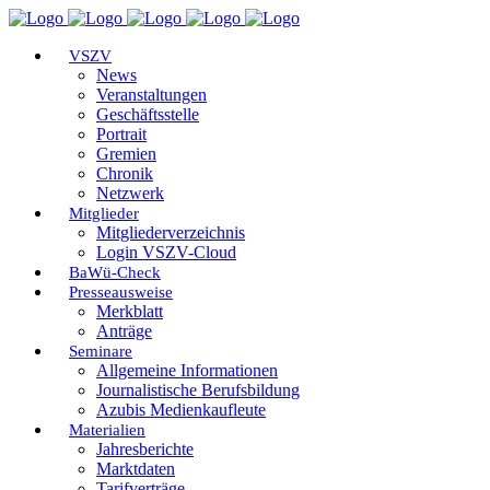
VSZV
News
Veranstaltungen
Geschäftsstelle
Portrait
Gremien
Chronik
Netzwerk
Mitglieder
Mitgliederverzeichnis
Login VSZV-Cloud
BaWü-Check
Presseausweise
Merkblatt
Anträge
Seminare
Allgemeine Informationen
Journalistische Berufsbildung
Azubis Medienkaufleute
Materialien
Jahresberichte
Marktdaten
Tarifverträge