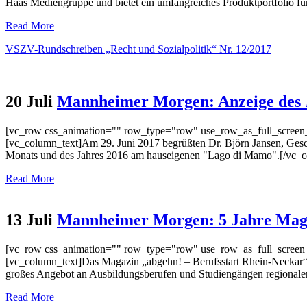
Haas Mediengruppe und bietet ein umfangreiches Produktportfolio für 
Read More
VSZV-Rundschreiben „Recht und Sozialpolitik“ Nr. 12/2017
20 Juli
Mannheimer Morgen: Anzeige des 
[vc_row css_animation="" row_type="row" use_row_as_full_screen_s
[vc_column_text]Am 29. Juni 2017 begrüßten Dr. Björn Jansen, Ges
Monats und des Jahres 2016 am hauseigenen "Lago di Mamo".[/vc_c
Read More
13 Juli
Mannheimer Morgen: 5 Jahre Mag
[vc_row css_animation="" row_type="row" use_row_as_full_screen_s
[vc_column_text]Das Magazin „abgehn! – Berufsstart Rhein-Neckar“ fe
großes Angebot an Ausbildungsberufen und Studiengängen regionale
Read More