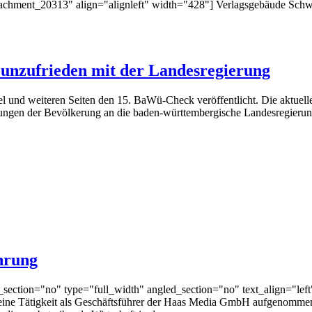
hment_20313" align="alignleft" width="428"] Verlagsgebäude Schwäbi
nzufrieden mit der Landesregierung
 und weiteren Seiten den 15. BaWü-Check veröffentlicht. Die aktuelle
ngen der Bevölkerung an die baden-württembergische Landesregierung s
hrung
ection="no" type="full_width" angled_section="no" text_align="lef
eine Tätigkeit als Geschäftsführer der Haas Media GmbH aufgenommen