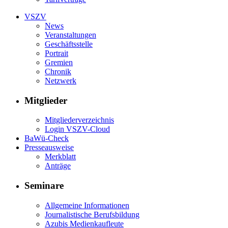
VSZV
News
Veranstaltungen
Geschäftsstelle
Portrait
Gremien
Chronik
Netzwerk
Mitglieder
Mitgliederverzeichnis
Login VSZV-Cloud
BaWü-Check
Presseausweise
Merkblatt
Anträge
Seminare
Allgemeine Informationen
Journalistische Berufsbildung
Azubis Medienkaufleute