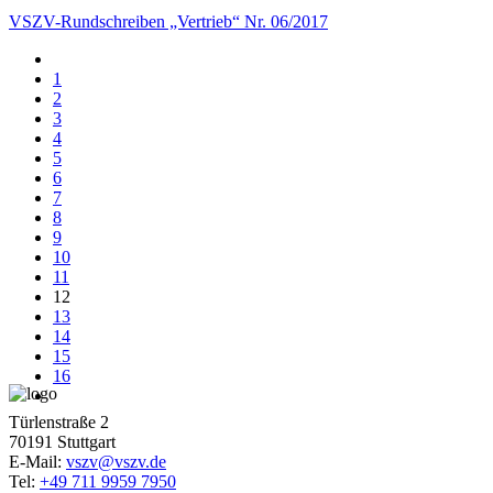
VSZV-Rundschreiben „Vertrieb“ Nr. 06/2017
1
2
3
4
5
6
7
8
9
10
11
12
13
14
15
16
Türlenstraße 2
70191 Stuttgart
E-Mail:
vszv@vszv.de
Tel:
+49 711 9959 7950