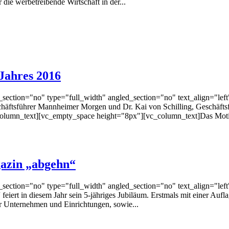
die werbetreibende Wirtschaft in der...
Jahres 2016
ection="no" type="full_width" angled_section="no" text_align="lef
chäftsführer Mannheimer Morgen und Dr. Kai von Schilling, Geschäft
olumn_text][vc_empty_space height="8px"][vc_column_text]Das Motiv
azin „abgehn“
ection="no" type="full_width" angled_section="no" text_align="lef
iert in diesem Jahr sein 5-jähriges Jubiläum. Erstmals mit einer Aufl
r Unternehmen und Einrichtungen, sowie...