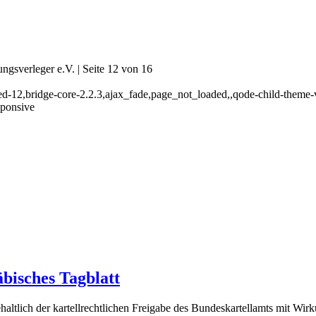
sverleger e.V. | Seite 12 von 16
ed-12,bridge-core-2.2.3,ajax_fade,page_not_loaded,,qode-child-theme
sponsive
isches Tagblatt
tlich der kartellrechtlichen Freigabe des Bundeskartellamts mit Wir