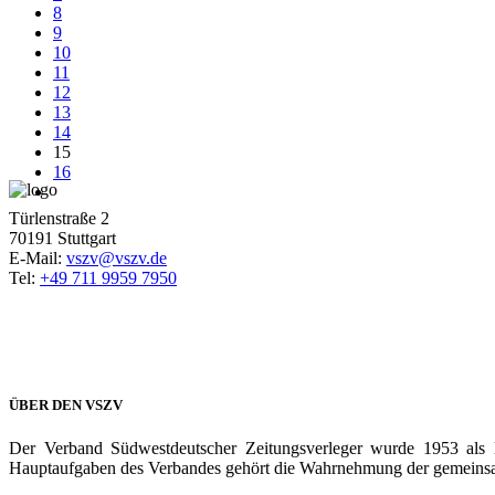
8
9
10
11
12
13
14
15
16
Türlenstraße 2
70191 Stuttgart
E-Mail:
vszv@vszv.de
Tel:
+49 711 9959 7950
ÜBER DEN VSZV
Der Verband Südwestdeutscher Zeitungsverleger wurde 1953 als 
Hauptaufgaben des Verbandes gehört die Wahrnehmung der gemeinsame