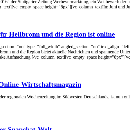
2016" der Stuttgarter Zeitung Werbevermarktung, ein Wettbewerb der 
mn_text][vc_empty_space height="8px"][vc_column_text]Im Juni und Jul
ür Heilbronn und die Region ist online
ection="no" type="full_width" angled_section="no" text_align="lef
bronn und die Region bietet aktuelle Nachrichten und spannende Unterh
eske Aufmachung.[/vc_column_text][vc_empty_space height="8px"][vc
Online-Wirtschaftsmagazin
er regionalen Wochenzeitung im Südwesten Deutschlands, ist nun onl
der Snapchat-Welt