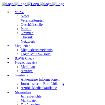
VSZV
News
Veranstaltungen
Geschäftsstelle
Portrait
Gremien
Chronik
Netzwerk
Mitglieder
Mitgliederverzeichnis
Login VSZV-Cloud
BaWü-Check
Presseausweise
Merkblatt
Anträge
Seminare
Allgemeine Informationen
Journalistische Berufsbildung
Azubis Medienkaufleute
Materialien
Jahresberichte
Marktdaten
Tarifverträge