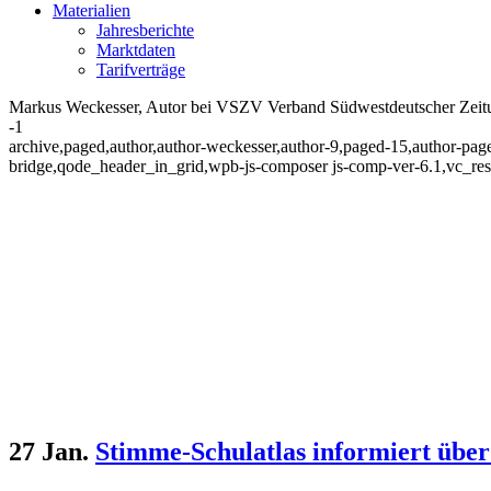
Materialien
Jahresberichte
Marktdaten
Tarifverträge
Markus Weckesser, Autor bei VSZV Verband Südwestdeutscher Zeitung
-1
archive,paged,author,author-weckesser,author-9,paged-15,author-pag
bridge,qode_header_in_grid,wpb-js-composer js-comp-ver-6.1,vc_re
27 Jan.
Stimme-Schulatlas informiert über