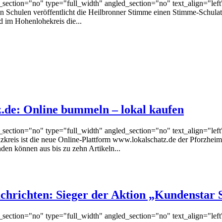
ection="no" type="full_width" angled_section="no" text_align="lef
 Schulen veröffentlicht die Heilbronner Stimme einen Stimme-Schulatla
d im Hohenlohekreis die...
.de: Online bummeln – lokal kaufen
ection="no" type="full_width" angled_section="no" text_align="lef
eis ist die neue Online-Plattform www.lokalschatz.de der Pforzheimer
den können aus bis zu zehn Artikeln...
achrichten: Sieger der Aktion „Kundenstar 
ection="no" type="full_width" angled_section="no" text_align="lef