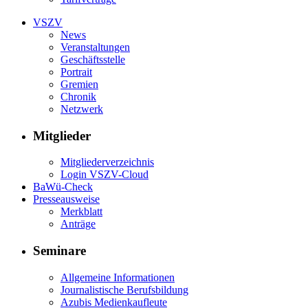
VSZV
News
Veranstaltungen
Geschäftsstelle
Portrait
Gremien
Chronik
Netzwerk
Mitglieder
Mitgliederverzeichnis
Login VSZV-Cloud
BaWü-Check
Presseausweise
Merkblatt
Anträge
Seminare
Allgemeine Informationen
Journalistische Berufsbildung
Azubis Medienkaufleute