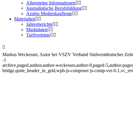
Allgemeine Informationen
Journalistische Berufsbildung
Azubis Medienkaufleute
Materialien
Jahresberichte
Marktdaten
Tarifverträge
Markus Weckesser, Autor bei VSZV Verband Südwestdeutscher Zeitung
-1
archive,paged,author,author-weckesser,author-9,paged-5,author-page
bridge,qode_header_in_grid,wpb-js-composer js-comp-ver-6.1,vc_re