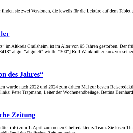
 finden sie zwei Versionen, die jeweils für die Lektüre auf dem Tablet un
ler
s“ im Altkreis Crailsheim, ist im Alter von 95 Jahren gestorben. Der 
23418" align="alignleft" width="300"] Rolf Wankmüller kurz vor seinem
on des Jahres“
chten wurde nach 2022 und 2024 zum dritten Mal zur besten Reiseredakt
links: Peter Trapmann, Leiter der Wochenendbeilage, Bettina Bernhard
che Zeitung
öter (56) zum 1. April zum neuen Chefredakteurs-Team. Sie lösen Thoma
chließend der Badischen Zeitung weiter...