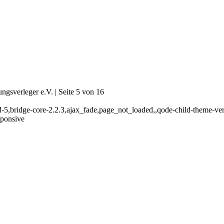
sverleger e.V. | Seite 5 von 16
d-5,bridge-core-2.2.3,ajax_fade,page_not_loaded,,qode-child-theme-ve
sponsive