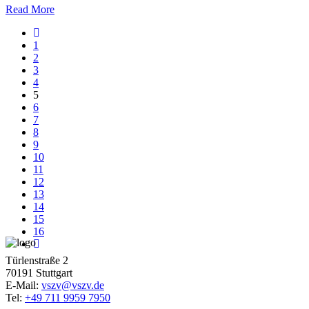
Read More
1
2
3
4
5
6
7
8
9
10
11
12
13
14
15
16
Türlenstraße 2
70191 Stuttgart
E-Mail:
vszv@vszv.de
Tel:
+49 711 9959 7950