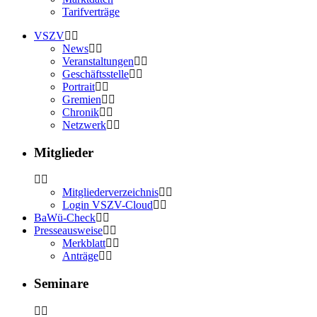
Tarifverträge
VSZV
News
Veranstaltungen
Geschäftsstelle
Portrait
Gremien
Chronik
Netzwerk
Mitglieder
Mitgliederverzeichnis
Login VSZV-Cloud
BaWü-Check
Presseausweise
Merkblatt
Anträge
Seminare