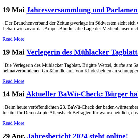
19 Mai
Jahresversammlung und Parlament
. Der Branchenverband der Zeitungsverlage im Südwesten sieht sich 
Lehari wie zuvor das Ampel-Bündnis die Lage der Medienhäuser nicht 
Read More
19 Mai
Verlegerin des Mühlacker Tagblatts
"Die Verlegerin des Mühlacker Tagblatt, Brigitte Wetzel, durfte am S
heimatverbundenen Großfamilie auf. Von Kindesbeinen an schnupperte 
Read More
14 Mai
Aktueller BaWü-Check: Bürger halt
. Beim heute veröffentlichten 23. BaWü-Check der baden-württemberg
Institut für Demoskopie Allensbach Befragten für wahrscheinlich, das
Read More
29 Apr.
Jahresbericht 2024 steht online!