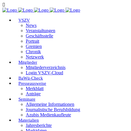
VSZV
News
Veranstaltungen
Geschäftsstelle
Portrait
Gremien
Chronik
Netzwerk
Mitglieder
Mitgliederverzeichnis
Login VSZV-Cloud
BaWü-Check
Presseausweise
Merkblatt
Anträge
Seminare
Allgemeine Informationen
Journalistische Berufsbildung
Azubis Medienkaufleute
Materialien
Jahresberichte
Marktdaten