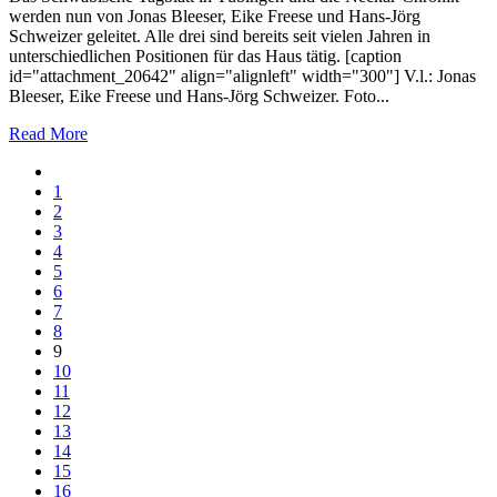
werden nun von Jonas Bleeser, Eike Freese und Hans-Jörg
Schweizer geleitet. Alle drei sind bereits seit vielen Jahren in
unterschiedlichen Positionen für das Haus tätig. [caption
id="attachment_20642" align="alignleft" width="300"] V.l.: Jonas
Bleeser, Eike Freese und Hans-Jörg Schweizer. Foto...
Read More
1
2
3
4
5
6
7
8
9
10
11
12
13
14
15
16