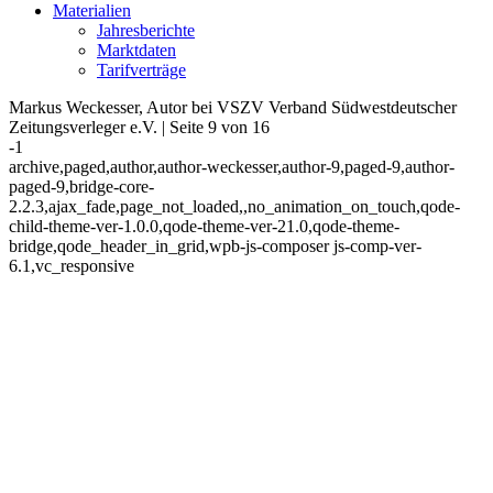
Materialien
Jahresberichte
Marktdaten
Tarifverträge
Markus Weckesser, Autor bei VSZV Verband Südwestdeutscher
Zeitungsverleger e.V. | Seite 9 von 16
-1
archive,paged,author,author-weckesser,author-9,paged-9,author-
paged-9,bridge-core-
2.2.3,ajax_fade,page_not_loaded,,no_animation_on_touch,qode-
child-theme-ver-1.0.0,qode-theme-ver-21.0,qode-theme-
bridge,qode_header_in_grid,wpb-js-composer js-comp-ver-
6.1,vc_responsive