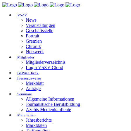
VSZV
News
Veranstaltungen
Geschäftsstelle
Portrait
Gremien
Chronik
Netzwerk
Mitglieder
Mitgliederverzeichnis
Login VSZV-Cloud
BaWü-Check
Presseausweise
Merkblatt
Anträge
Seminare
Allgemeine Informationen
Journalistische Berufsbildung
Azubis Medienkaufleute
Materialien
Jahresberichte
Marktdaten
Tarifverträge