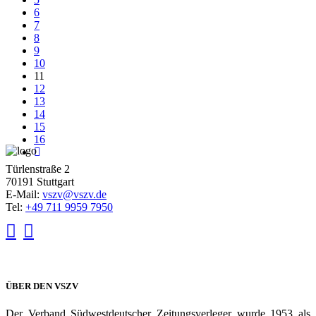
6
7
8
9
10
11
12
13
14
15
16
Türlenstraße 2
70191 Stuttgart
E-Mail:
vszv@vszv.de
Tel:
+49 711 9959 7950
ÜBER DEN VSZV
Der Verband Südwestdeutscher Zeitungsverleger wurde 1953 als