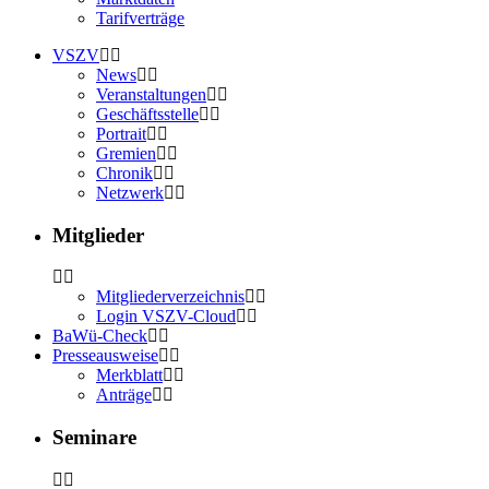
Tarifverträge
VSZV
News
Veranstaltungen
Geschäftsstelle
Portrait
Gremien
Chronik
Netzwerk
Mitglieder
Mitgliederverzeichnis
Login VSZV-Cloud
BaWü-Check
Presseausweise
Merkblatt
Anträge
Seminare