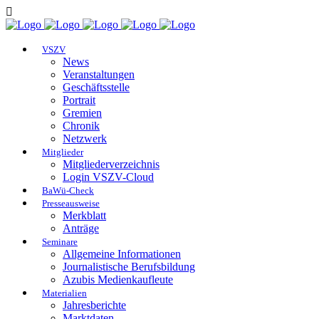
VSZV
News
Veranstaltungen
Geschäftsstelle
Portrait
Gremien
Chronik
Netzwerk
Mitglieder
Mitgliederverzeichnis
Login VSZV-Cloud
BaWü-Check
Presseausweise
Merkblatt
Anträge
Seminare
Allgemeine Informationen
Journalistische Berufsbildung
Azubis Medienkaufleute
Materialien
Jahresberichte
Marktdaten