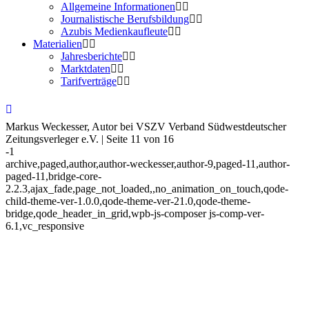
Allgemeine Informationen
Journalistische Berufsbildung
Azubis Medienkaufleute
Materialien
Jahresberichte
Marktdaten
Tarifverträge
Markus Weckesser, Autor bei VSZV Verband Südwestdeutscher
Zeitungsverleger e.V. | Seite 11 von 16
-1
archive,paged,author,author-weckesser,author-9,paged-11,author-
paged-11,bridge-core-
2.2.3,ajax_fade,page_not_loaded,,no_animation_on_touch,qode-
child-theme-ver-1.0.0,qode-theme-ver-21.0,qode-theme-
bridge,qode_header_in_grid,wpb-js-composer js-comp-ver-
6.1,vc_responsive