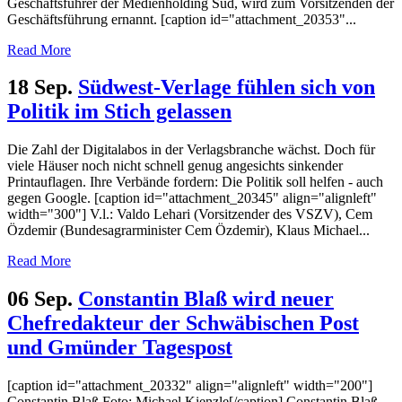
Geschäftsführer der Medienholding Süd, wird zum Vorsitzenden der
Geschäftsführung ernannt. [caption id="attachment_20353"...
Read More
18 Sep.
Südwest-Verlage fühlen sich von
Politik im Stich gelassen
Die Zahl der Digitalabos in der Verlagsbranche wächst. Doch für
viele Häuser noch nicht schnell genug angesichts sinkender
Printauflagen. Ihre Verbände fordern: Die Politik soll helfen - auch
gegen Google. [caption id="attachment_20345" align="alignleft"
width="300"] V.l.: Valdo Lehari (Vorsitzender des VSZV), Cem
Özdemir (Bundesagrarminister Cem Özdemir), Klaus Michael...
Read More
06 Sep.
Constantin Blaß wird neuer
Chefredakteur der Schwäbischen Post
und Gmünder Tagespost
[caption id="attachment_20332" align="alignleft" width="200"]
Constantin Blaß Foto: Michael Kienzle[/caption] Constantin Blaß